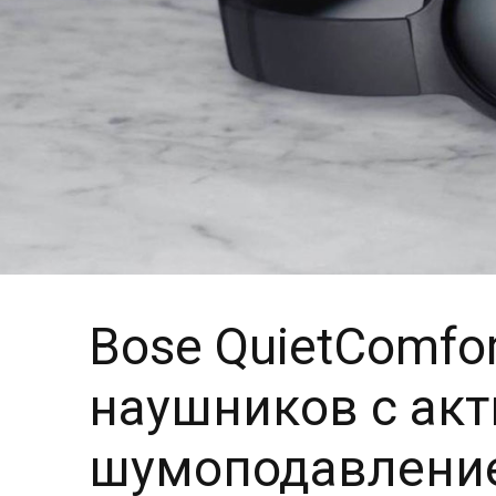
Bose QuietComfor
наушников с ак
шумоподавлени