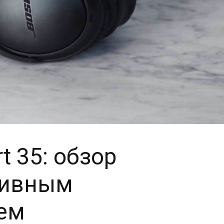
t 35: обзор
тивным
ем