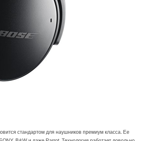
овится стандартом для наушников премиум класса. Ее
 SONY, B&W и даже Parrot. Технология работает довольно