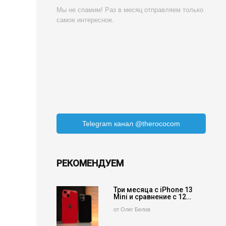
Мы не спамим! Раз в месяц отправляем только
самое интересное.
Telegram канал @therococom
РЕКОМЕНДУЕМ
Три месяца с iPhone 13
Mini и сравнение с 12…
от Олег Белов