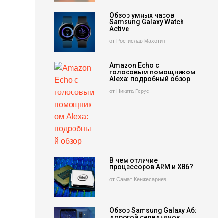
Обзор умных часов
Samsung Galaxy Watch
Active
от Ростислав Махотин
Amazon Echo с
голосовым помощником
Alexa: подробный обзор
от Никита Герус
В чем отличие
процессоров ARM и X86?
от Самат Кенжесариев
Обзор Samsung Galaxy A6:
дорогой середнячок