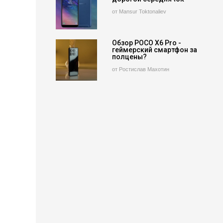
от Mansur Toktonaliev
Обзор POCO X6 Pro -
геймерский смартфон за
полцены?
от Ростислав Махотин