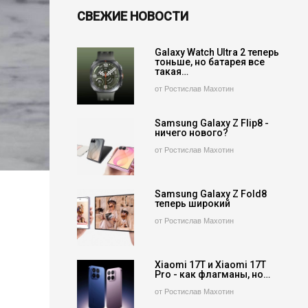
СВЕЖИЕ НОВОСТИ
Galaxy Watch Ultra 2 теперь
тоньше, но батарея все
такая…
от Ростислав Махотин
Samsung Galaxy Z Flip8 -
ничего нового?
от Ростислав Махотин
Samsung Galaxy Z Fold8
теперь широкий
от Ростислав Махотин
Xiaomi 17T и Xiaomi 17T
Pro - как флагманы, но…
от Ростислав Махотин