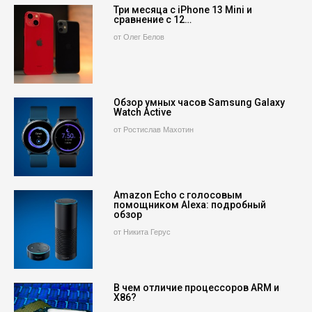
Три месяца с iPhone 13 Mini и
сравнение с 12…
от Олег Белов
Обзор умных часов Samsung Galaxy
Watch Active
от Ростислав Махотин
Amazon Echo с голосовым
помощником Alexa: подробный
обзор
от Никита Герус
В чем отличие процессоров ARM и
X86?