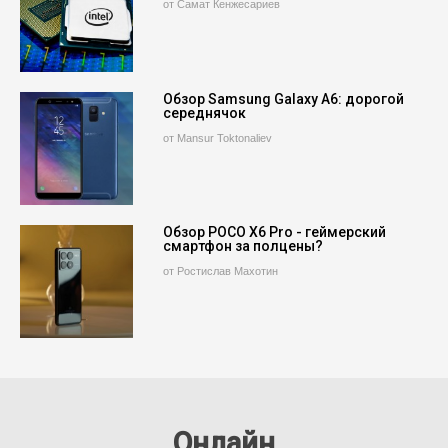
от Самат Кенжесариев
Обзор Samsung Galaxy A6: дорогой
середнячок
от Mansur Toktonaliev
Обзор POCO X6 Pro - геймерский
смартфон за полцены?
от Ростислав Махотин
Онлайн