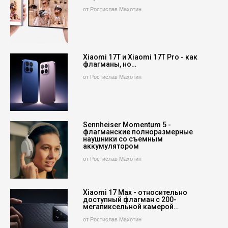
от Ростислав Махотин
Xiaomi 17T и Xiaomi 17T Pro - как
флагманы, но…
от Ростислав Махотин
Sennheiser Momentum 5 -
флагманские полноразмерные
наушники со съемным
аккумулятором
от Ростислав Махотин
Xiaomi 17 Max - относительно
доступный флагман с 200-
мегапиксельной камерой…
от Ростислав Махотин