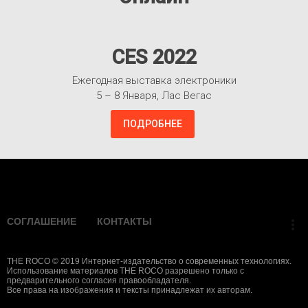
CES 2022
Ежегодная выставка электроники
5 – 8 Января, Лас Вегас
ПОДРОБНЕЕ
Взлететь!
СОГЛАШЕНИЕ
КОНТАКТЫ
more_vert
THE ROCO © 2019 Интернет-издательство о современных технологиях.
Использование материалов THE ROCO разрешено только с
предварительного согласия правообладателя.
Все права на изображения и тексты принадлежат их авторам.