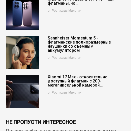
флагманы, но…
от Ростислав Махотин
Sennheiser Momentum 5 -
флагманские полноразмерные
наушники со съемным
аккумулятором
от Ростислав Махотин
Xiaomi 17 Max - относительно
доступный флагман с 200-
мегапиксельной камерой…
от Ростислав Махотин
НЕ ПРОПУСТИ ИНТЕРЕСНОЕ
Подписывайся на новости о самом интересном из