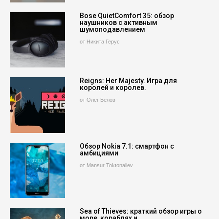
Bose QuietComfort 35: обзор
наушников с активным
шумоподавлением
от Никита Герус
Reigns: Her Majesty. Игра для
королей и королев.
от Олег Белов
Обзор Nokia 7.1: смартфон с
амбициями
от Mansur Toktonaliev
Sea of Thieves: краткий обзор игры о
море, кораблях и…