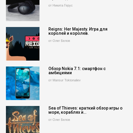
от Никита Герус
Reigns: Her Majesty. Игра для
королей и королев.
от Олег Белов
Обзор Nokia 7.1: смартфон с
амбициями
от Mansur Toktonaliev
Sea of Thieves: краткий обзор игры о
море, кораблях и…
от Олег Белов