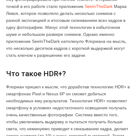
точкой в его работе стало приложение
SeeInTheDark
Марка
Левоя, которое позволяло делать несколько снимков с
разной экспозицией и итоговым склеиванием всех кадров в
одну фотографию. Минус этой технологии в избыточном
шуме и небольшом размере снимков. Однако именно
приложение SeeInTheDark натолкнуло Флориана на мысль,
что несколько десятков кадров с короткой выдержкой могут
стать ключом к разрешению его задачи.
Что такое HDR+?
Флориан пришел к мысли, что доработав технологию HDR+ в
смартфонах Pixel и Nexus 6P он сможет добиться
необходимых ему результатов. Технология HDR+ позволяет
смартфону в условиях недостаточного освещения получать
очень качественные фотографии. Система вместо того,
чтобы увеличивать выдержку и пытаться получить больше
света, что неминуемо приводит к смазыванию кадра, делает
серию снимков (до 10) с очень короткой выдержкой. Затем