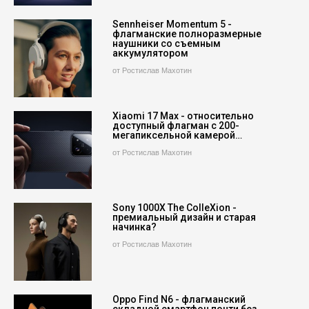
Sennheiser Momentum 5 -
флагманские полноразмерные
наушники со съемным
аккумулятором
от Ростислав Махотин
Xiaomi 17 Max - относительно
доступный флагман с 200-
мегапиксельной камерой…
от Ростислав Махотин
Sony 1000X The ColleXion -
премиальный дизайн и старая
начинка?
от Ростислав Махотин
Oppo Find N6 - флагманский
складной смартфон почти без