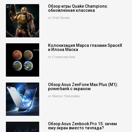
Обзор игры Quake Champions:
обновленная классика
от Олег Белов
Колонизация Марса глазами SpaceX
и Илона Маска
от Станислав Ким
Обзор Asus ZenFone Max Plus (M1):
powerbank с экраном
от Mansur Toktonaliev
Обзор Asus Zenbook Pro 15: зачем
ему экран вместо тачпада?