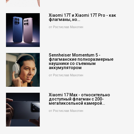
Xiaomi 17T и Xiaomi 17T Pro - как
флагманы, но…
от Ростислав Махотин
Sennheiser Momentum 5 -
флагманские полноразмерные
наушники со съемным
аккумулятором
от Ростислав Махотин
Xiaomi 17 Max - относительно
доступный флагман с 200-
мегапиксельной камерой…
от Ростислав Махотин