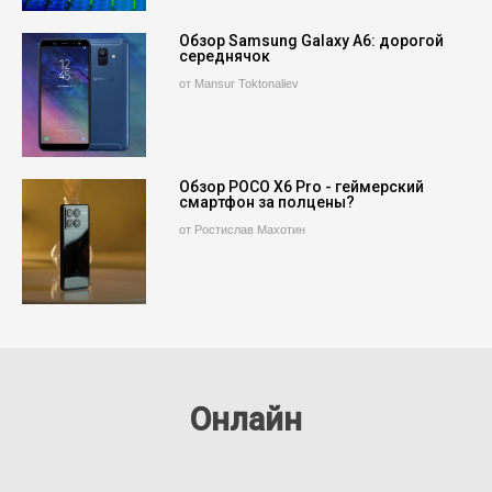
Обзор Samsung Galaxy A6: дорогой
середнячок
от Mansur Toktonaliev
Обзор POCO X6 Pro - геймерский
смартфон за полцены?
от Ростислав Махотин
Онлайн