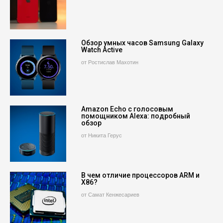
Обзор умных часов Samsung Galaxy
Watch Active
от Ростислав Махотин
Amazon Echo с голосовым
помощником Alexa: подробный
обзор
от Никита Герус
В чем отличие процессоров ARM и
X86?
от Самат Кенжесариев