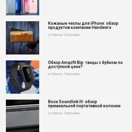
Кожаные чехлы для iPhone: обзор
продуктов компании Handwers
от Mansur Toktonaliev
Обзор Amazfit Bip: танцы с бубном по
доступной цене?
от Mansur Toktonaliev
Bose Soundlink III: обзор
премиальной портативной колонки
от Mansur Toktonaliev