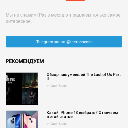
Мы не спамим! Раз в месяц отправляем только самое
интересное.
Telegram канал @therococom
РЕКОМЕНДУЕМ
Обзор нашумевшей The Last of Us Part
II
от Олег Белов
Какой iPhone 13 выбрать? Отвечаем
в этой статье
от Олег Белов