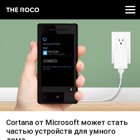
Skip
to
content
Cortana от Microsoft может стать
частью устройств для умного
дома