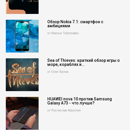
Обзор Nokia 7.1: смартфон с
амбициями
от Mansur Toktonaliev
Sea of Thieves: краткий обзор игры о
море, кораблях и…
от Олег Белов
HUAWEI nova 10 против Samsung
Galaxy A73 - что лучше?
от Ростислав Махотин