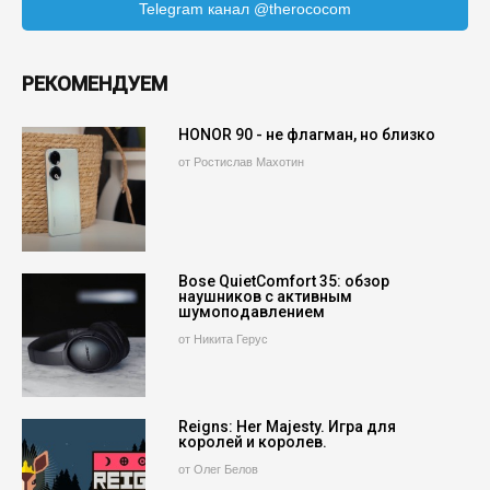
Telegram канал @therococom
РЕКОМЕНДУЕМ
HONOR 90 - не флагман, но близко
от Ростислав Махотин
Bose QuietComfort 35: обзор
наушников с активным
шумоподавлением
от Никита Герус
Reigns: Her Majesty. Игра для
королей и королев.
от Олег Белов