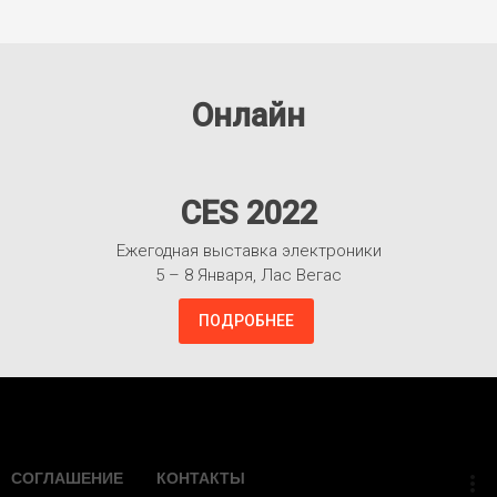
Онлайн
CES 2022
Ежегодная выставка электроники
5 – 8 Января, Лас Вегас
ПОДРОБНЕЕ
Взлететь!
СОГЛАШЕНИЕ
КОНТАКТЫ
more_vert