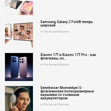
Samsung Galaxy Z Fold8 теперь
широкий
от Ростислав Махотин
Xiaomi 17T и Xiaomi 17T Pro - как
флагманы, но…
от Ростислав Махотин
Sennheiser Momentum 5 -
флагманские полноразмерные
наушники со съемным
аккумулятором
от Ростислав Махотин