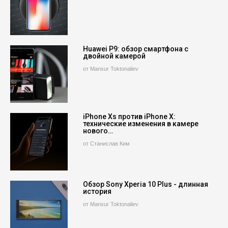
Huawei P9: обзор смартфона с
двойной камерой
от Mansur Toktonaliev
iPhone Xs против iPhone X:
технические изменения в камере
нового…
от Станислав Ким
Обзор Sony Xperia 10 Plus - длинная
история
от Mansur Toktonaliev