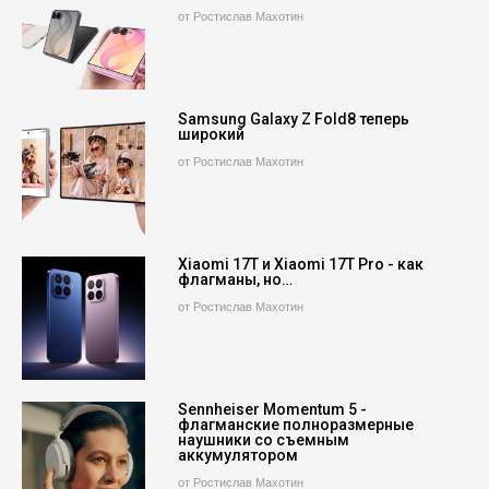
от Ростислав Махотин
Samsung Galaxy Z Fold8 теперь
широкий
от Ростислав Махотин
Xiaomi 17T и Xiaomi 17T Pro - как
флагманы, но…
от Ростислав Махотин
Sennheiser Momentum 5 -
флагманские полноразмерные
наушники со съемным
аккумулятором
от Ростислав Махотин