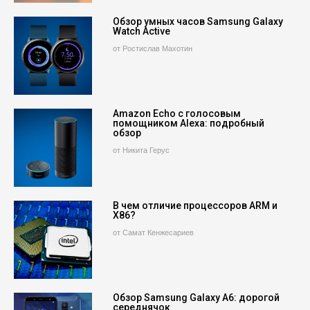
Обзор умных часов Samsung Galaxy
Watch Active
от Ростислав Махотин
Amazon Echo с голосовым
помощником Alexa: подробный
обзор
от Никита Герус
В чем отличие процессоров ARM и
X86?
от Самат Кенжесариев
Обзор Samsung Galaxy A6: дорогой
середнячок