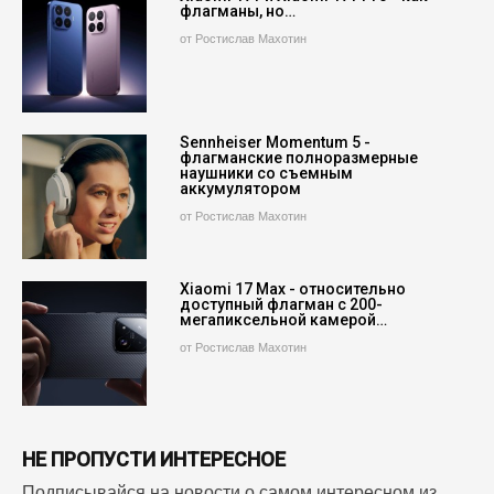
флагманы, но…
от Ростислав Махотин
Sennheiser Momentum 5 -
флагманские полноразмерные
наушники со съемным
аккумулятором
от Ростислав Махотин
Xiaomi 17 Max - относительно
доступный флагман с 200-
мегапиксельной камерой…
от Ростислав Махотин
НЕ ПРОПУСТИ ИНТЕРЕСНОЕ
Подписывайся на новости о самом интересном из