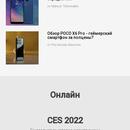
от Mansur Toktonaliev
Обзор POCO X6 Pro - геймерский
смартфон за полцены?
от Ростислав Махотин
Онлайн
CES 2022