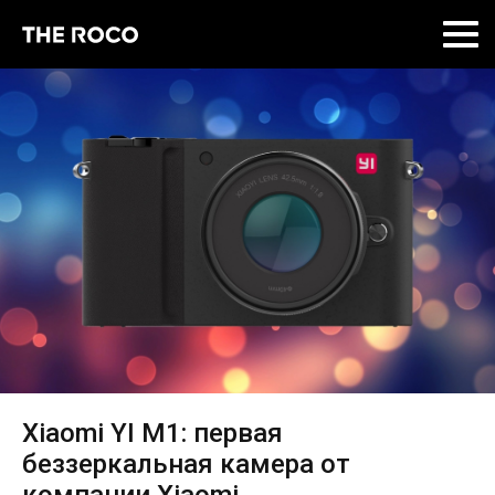
Skip
to
content
Xiaomi YI M1: первая
беззеркальная камера от
компании Xiaomi