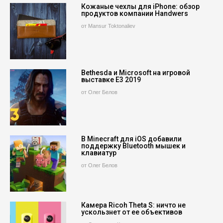
Кожаные чехлы для iPhone: обзор
продуктов компании Handwers
от Mansur Toktonaliev
Bethesda и Microsoft на игровой
выставке E3 2019
от Олег Белов
В Minecraft для iOS добавили
поддержку Bluetooth мышек и
клавиатур
от Олег Белов
Камера Ricoh Theta S: ничто не
ускользнет от ее объективов