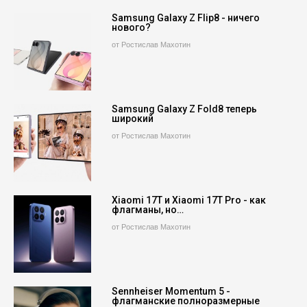
Samsung Galaxy Z Flip8 - ничего
нового?
от Ростислав Махотин
Samsung Galaxy Z Fold8 теперь
широкий
от Ростислав Махотин
Xiaomi 17T и Xiaomi 17T Pro - как
флагманы, но…
от Ростислав Махотин
Sennheiser Momentum 5 -
флагманские полноразмерные