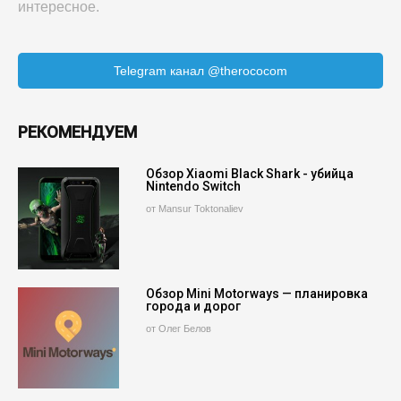
интересное.
Telegram канал @therococom
РЕКОМЕНДУЕМ
Обзор Xiaomi Black Shark - убийца
Nintendo Switch
от Mansur Toktonaliev
Обзор Mini Motorways — планировка
города и дорог
от Олег Белов