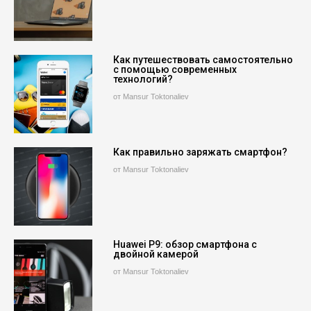
Как путешествовать самостоятельно
с помощью современных
технологий?
от Mansur Toktonaliev
Как правильно заряжать смартфон?
от Mansur Toktonaliev
Huawei P9: обзор смартфона с
двойной камерой
от Mansur Toktonaliev