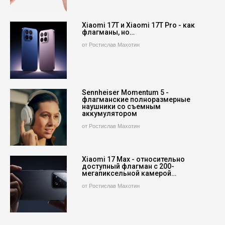
Xiaomi 17T и Xiaomi 17T Pro - как
флагманы, но…
от Ростислав Махотин
Sennheiser Momentum 5 -
флагманские полноразмерные
наушники со съемным
аккумулятором
от Ростислав Махотин
Xiaomi 17 Max - относительно
доступный флагман с 200-
мегапиксельной камерой…
от Ростислав Махотин